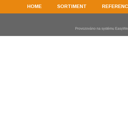
HOME
SORTIMENT
REFEREN
Provozováno na systému
EasyW