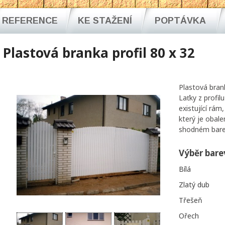
REFERENCE
KE STAŽENÍ
POPTÁVKA
Plastová branka profil 80 x 32
Plastová brank
Laťky z profi
existující rám
který je obale
shodném barev
Výběr bare
Bílá
Zlatý dub
Třešeň
Ořech