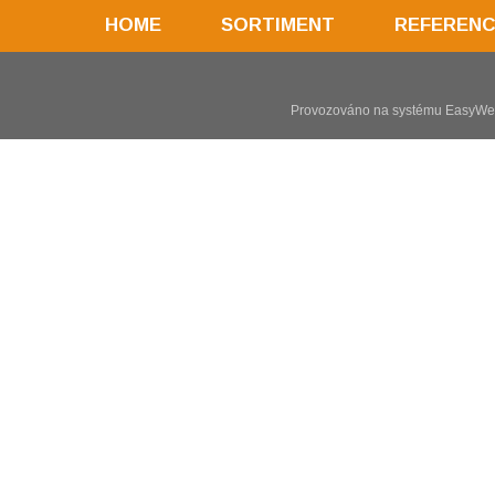
HOME
SORTIMENT
REFEREN
Provozováno na systému
EasyW