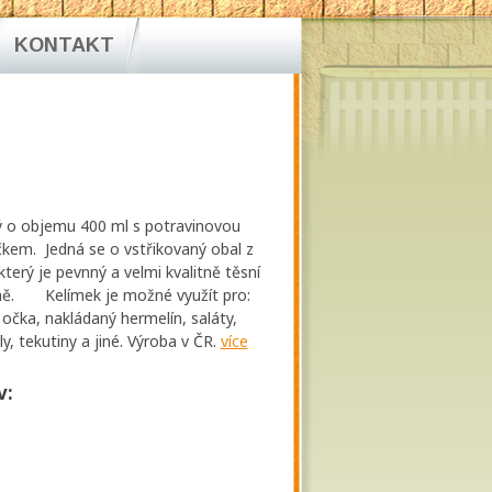
KONTAKT
ý o objemu 400 ml s potravinovou
čkem. Jedná se o vstřikovaný obal z
který je pevnný a velmi kvalitně těsní
lně. Kelímek je možné využít pro:
 očka, nakládaný hermelín, saláty,
y, tekutiny a jiné. Výroba v ČR.
více
v: