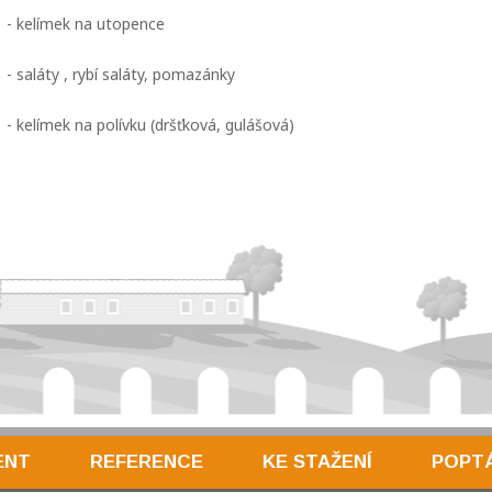
- kelímek na utopence
- saláty , rybí saláty, pomazánky
- kelímek na polívku (dršťková, gulášová)
ENT
REFERENCE
KE STAŽENÍ
POPT