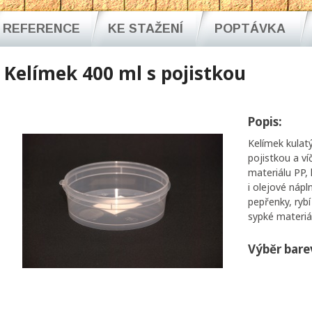
REFERENCE
KE STAŽENÍ
POPTÁVKA
Kelímek 400 ml s pojistkou
Popis:
Kelímek kulat
pojistkou a ví
materiálu PP, 
i olejové náp
pepřenky, rybí
sypké materiál
Výběr bare